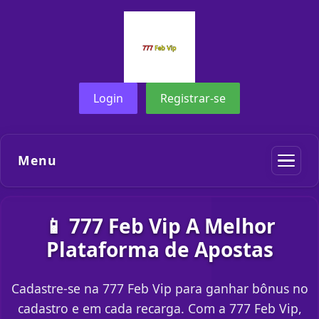
Login
Registrar-se
Menu
📱 777 Feb Vip A Melhor
Plataforma de Apostas
Cadastre-se na 777 Feb Vip para ganhar bônus no
cadastro e em cada recarga. Com a 777 Feb Vip,