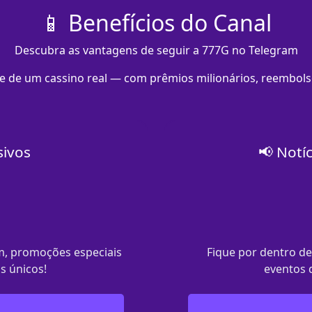
📱 Benefícios do Canal
Descubra as vantagens de seguir a 777G no Telegram
te de um cassino real — com prêmios milionários, reembolso
sivos
📢 Notí
m, promoções especiais
Fique por dentro d
s únicos!
eventos 