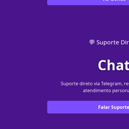
💬 Suporte Di
Cha
Suporte direto via Telegram, r
atendimento persona
Falar Suport