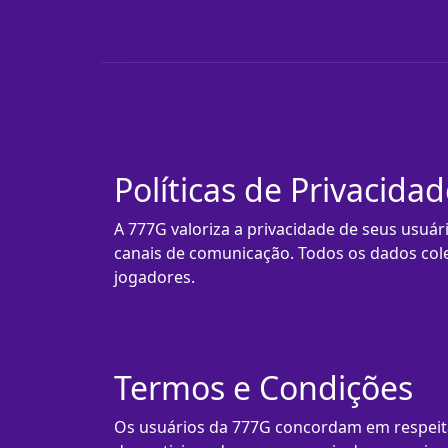
Políticas de Privacida
A 777G valoriza a privacidade de seus usuá
canais de comunicação. Todos os dados cole
jogadores.
Termos e Condições
Os usuários da 777G concordam em respeitar