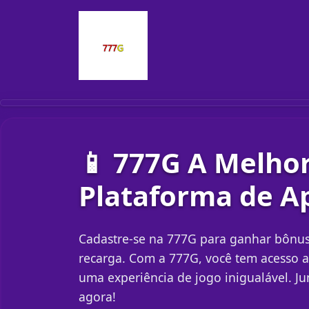
📱 777G A Melho
Plataforma de A
Cadastre-se na 777G para ganhar bônus
recarga. Com a 777G, você tem acesso a
uma experiência de jogo inigualável. J
agora!