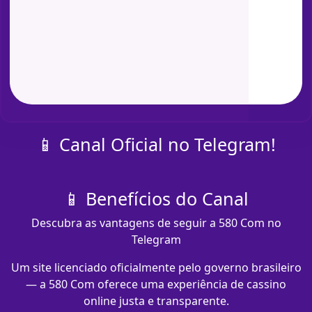
📱 Canal Oficial no Telegram!
📱 Benefícios do Canal
Descubra as vantagens de seguir a 580 Com no
Telegram
Um site licenciado oficialmente pelo governo brasileiro
— a 580 Com oferece uma experiência de cassino
online justa e transparente.