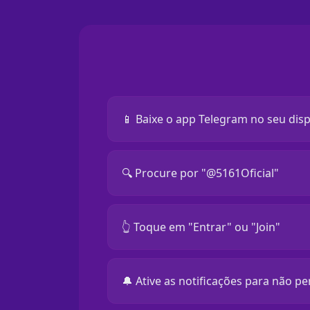
📱 Baixe o app Telegram no seu disp
🔍 Procure por "@5161Oficial"
👆 Toque em "Entrar" ou "Join"
🔔 Ative as notificações para não p