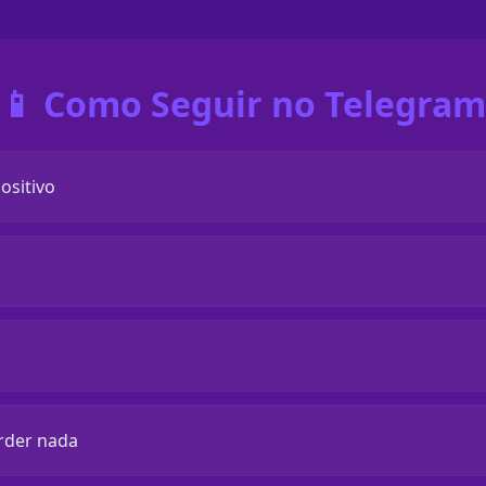
📱 Como Seguir no Telegram
ositivo
erder nada