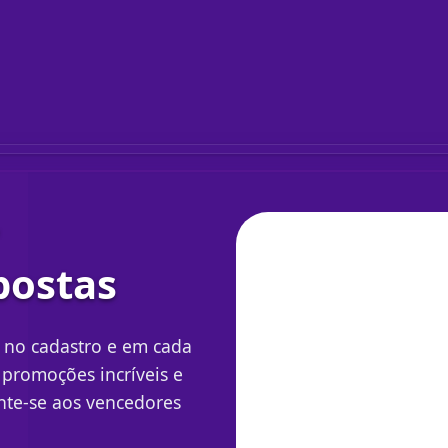
postas
 no cadastro e em cada
 promoções incríveis e
unte-se aos vencedores