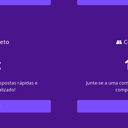
reto
👥 
t
espostas rápidas e
Junte-se a uma com
lizado!
compa
e