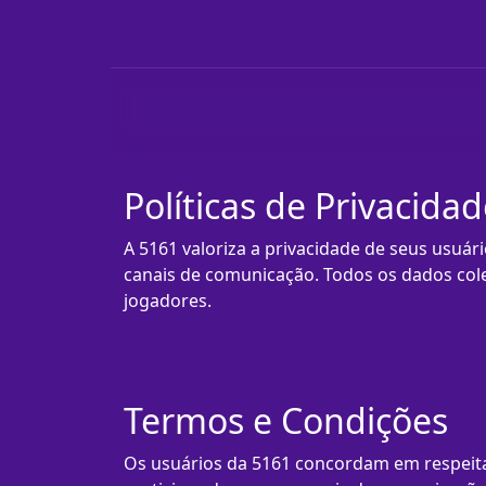
Políticas de Privacida
A 5161 valoriza a privacidade de seus usuá
canais de comunicação. Todos os dados cole
jogadores.
Termos e Condições
Os usuários da 5161 concordam em respeitar