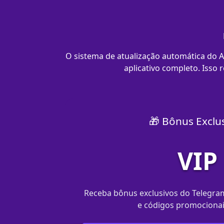
O sistema de atualização automática do A
aplicativo completo. Iss
🎁 Bônus Exclu
VIP
Receba bônus exclusivos do Telegra
e códigos promocionai