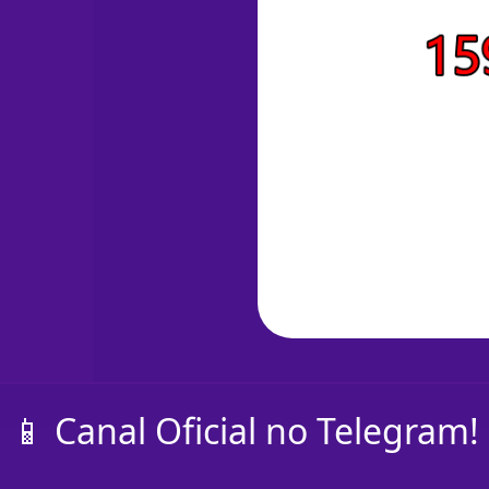
📱 Canal Oficial no Telegram!