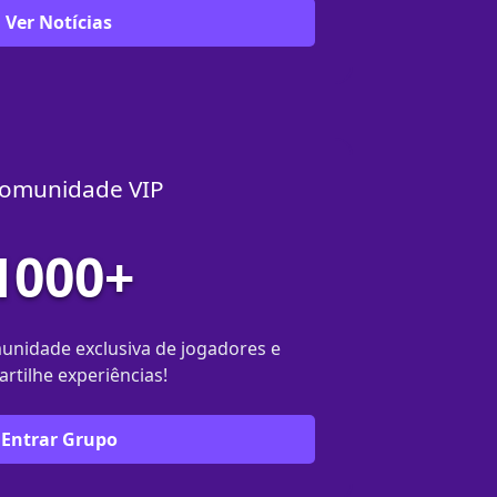
Ver Notícias
Comunidade VIP
1000+
unidade exclusiva de jogadores e
rtilhe experiências!
Entrar Grupo