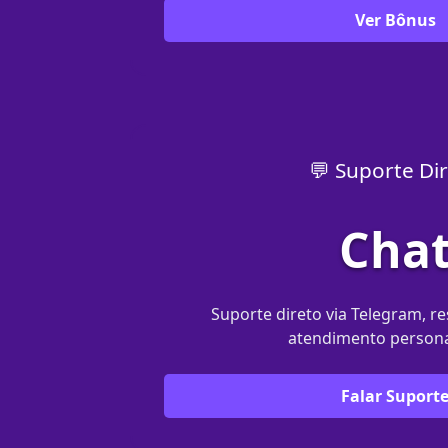
Ver Bônus
💬 Suporte Di
Cha
Suporte direto via Telegram, r
atendimento persona
Falar Suport