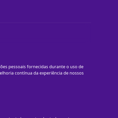
ões pessoais fornecidas durante o uso de
elhoria contínua da experiência de nossos