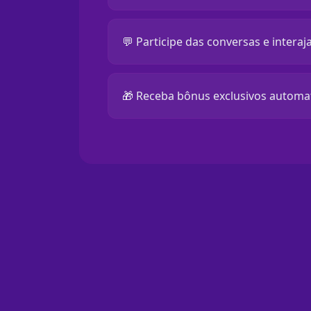
💬 Participe das conversas e interaj
🎁 Receba bônus exclusivos autom