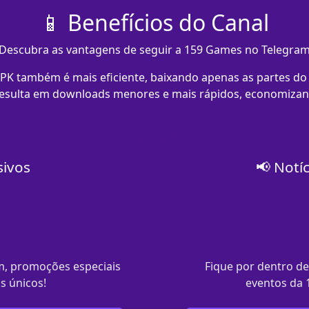
📱 Benefícios do Canal
Descubra as vantagens de seguir a 159 Games no Telegra
PK também é mais eficiente, baixando apenas as partes do 
o resulta em downloads menores e mais rápidos, economiza
sivos
📢 Notí
m, promoções especiais
Fique por dentro d
s únicos!
eventos da 